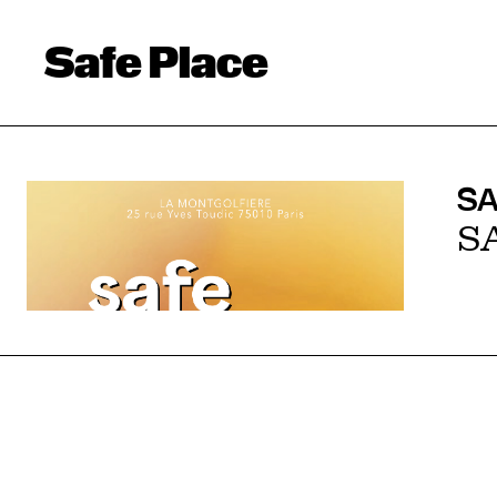
Safe Place
SA
S